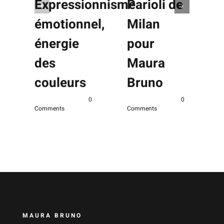
Expressionnisme
Parioli de
émotionnel,
Milan
énergie
pour
des
Maura
m
C
couleurs
Bruno
mars 15th, 2023
|
0
mars 15th, 2023
|
0
Comments
Comments
MAURA BRUNO