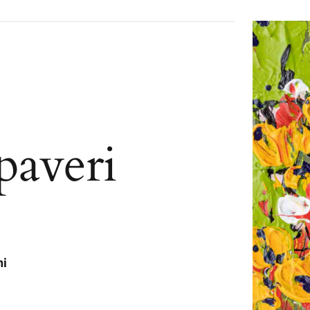
paveri
ni