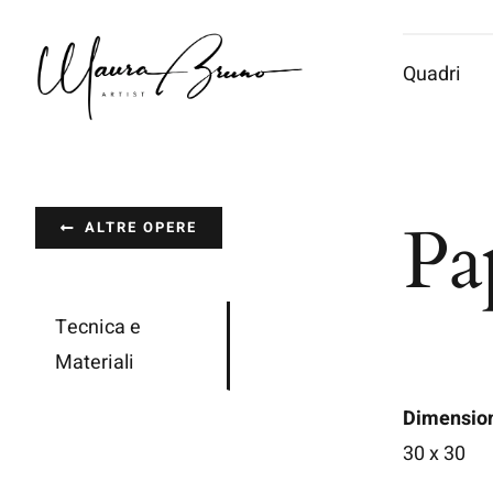
Salta
al
Quadri
contenuto
Pa
ALTRE OPERE
Tecnica e
Materiali
Dimensio
30 x 30