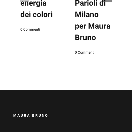
energia
Parioli di
dei colori
Milano
per Maura
Gennaio 31st, 2023
|
0 Commenti
Bruno
Gennaio 25th, 2023
|
0 Commenti
G
0
MAURA BRUNO